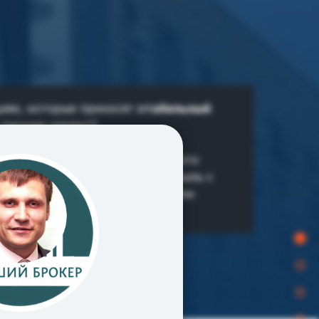
иях, которые приносят
стабильный
 лишних хлопот?
знес (ГАБ) с «Пятёрочкой»
— это
я тех, кто хочет получать прибыль с
я время на поиск арендаторов или