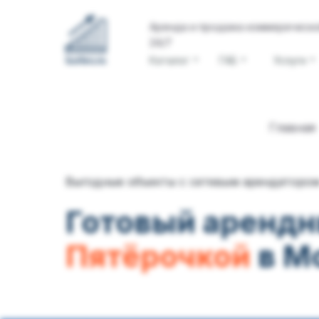
Аренда и продажа коммереческ
24/7
Каталог
ГАБ
Услуги
Главная
Выгодные объекты с сетевым арендаторо
Готовый аренд
Пятёрочкой
в М