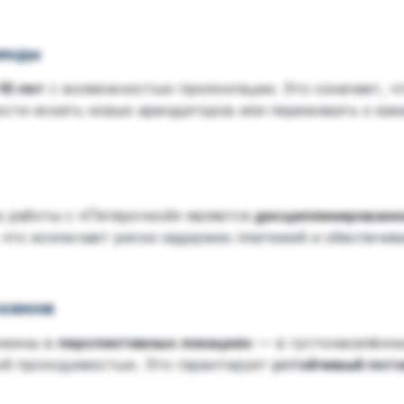
ренды
10 лет
с возможностью пролонгации. Это означает, ч
мости искать новых арендаторов или переживать о ва
 работы с «Пятёрочкой» является
дисциплинированно
 что исключает риски задержек платежей и обеспечи
азинов
ожены в
перспективных локациях
— в густонаселённы
кой проходимостью. Это гарантирует
устойчивый пото