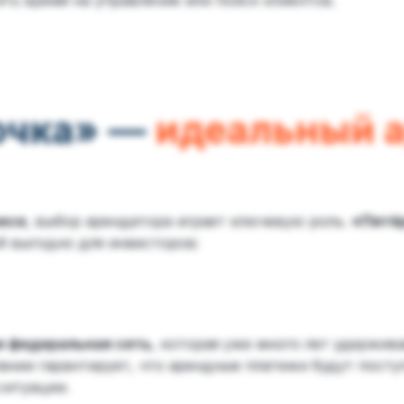
ть время на управление или поиск клиентов.
очка» —
идеальный 
есе
, выбор арендатора играет ключевую роль.
«Пятё
й выгодно для инвесторов:
я федеральная сеть
, которая уже много лет удержив
ании гарантирует, что арендные платежи будут пост
ситуации.