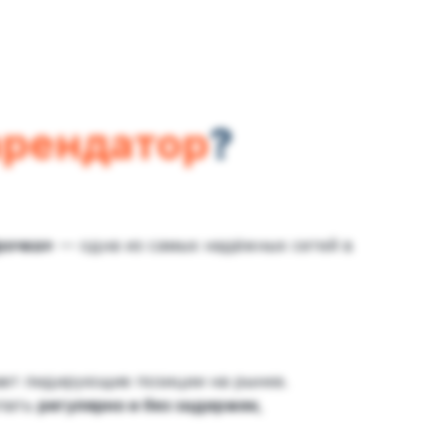
арендатор
?
рочка»
— одна из самых надёжных сетей в
ает лидирующие позиции на рынке.
упать
регулярно и без задержек
,