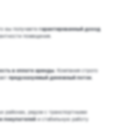
то вы получаете
гарантированный доход
кантности помещения.
сть в оплате аренды
. Компания строго
вает
предсказуемый денежный поток
.
х районах, рядом с транспортными
к покупателей
и стабильную работу