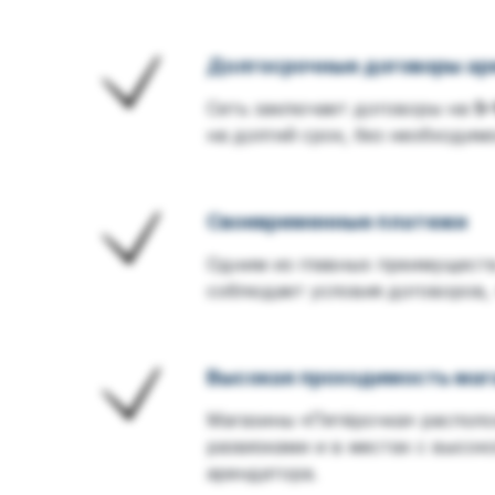
Долгосрочные договоры а
Сеть заключает договоры на
5–
на долгий срок, без необходи
Своевременные платежи
Одним из главных преимуществ
соблюдает условия договоров,
Высокая проходимость маг
Магазины «Пятёрочка» распол
развязками и в местах с высо
арендатора.