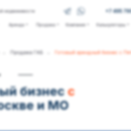
+7 495 79
ой недвижимости
Аренда
Продажа
Компания
Калькуляторы
Продажа ГАБ
Готовый арендный бизнес c Пя
→
→
м
ный бизнес
с
оскве и МО