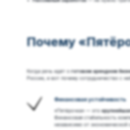
Пассивный заработок
— не нужно трати
Почему «Пятёр
Когда речь идёт о
готовом арендном бизн
России, и вот почему сотрудничество с не
Финансовая устойчивость
«Пятёрочка» — это
крупнейша
Финансовая стабильность комп
независимо от экономической 