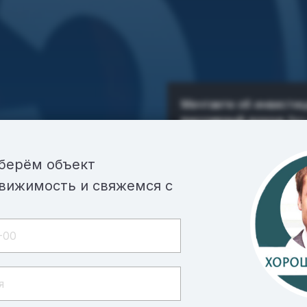
Мечтаете об инвестиц
пассивный доход
без
Готовый арендный би
берём объект
идеальное решение дл
вижимость и свяжемся с
первого дня, не трат
организацию бизнеса.