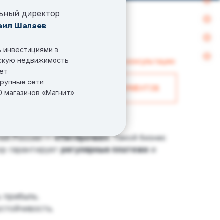
ьный директор
аил Шалаев
 инвестициями в
скую недвижимость
получить консультацию
лет
крупные сети
СКАЧАТЬ ПРИМЕР ДОКУМЕНТОВ
0 магазинов «Магнит»
тей России —
«Пятёрочке»
. Такой бизнес
ор гарантирует
регулярные платежи
и
 прибыль.
стойчивость.