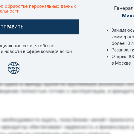
об обработке персональных данных
Генерал
альности
Мих
ОТПРАВИТЬ
Занимаюсь
коммерче
более 10 
оциальные сети, чтобы не
 «Пятёрочкой»
?
Развивал 
 и новости в сфере коммерческой
Открыл 10
в Москве
е сдано в аренду одной из крупнейших розничных се
ещение полностью готово к эксплуатации, а арендат
 необходимости ждать, пока бизнес начнёт приносить
 арендатор обеспечивает надёжность и финансовую у