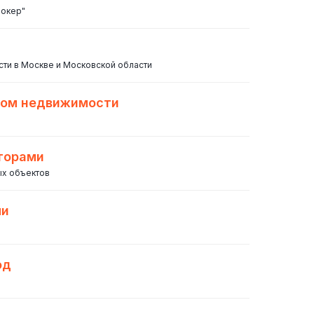
рокер"
ти в Москве и Московской области
твом недвижимости
аторами
ых объектов
ми
од