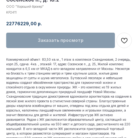
ООО "Хороший брокер"
KP2411
22776229,00
р.
Заказать просмотр
Коммерческий объект: 83,50 кв.м., 1 этаж в комплексе Скандинавия, 2 очередь,
корп.25, сдача: 4кв. , этажей: 17, адрес Сосенское п., д. 25, Жилой комплекс
находится в 6,5 км от МКАД в юго-западном направлении от Москвы. Несмотря
на близость к трем станциям метро и трем крупным шоссе, жилые дома
защищены от суеты и шума мегаполиса. Бутовский лесопарк и небольшие
водоемы создают обособленное пространство для гармоничной жизни и
спокойного отдыха в окружении природы. ЖК – это комплекс из 19 жилых
домов, гармонично дополняющих природный ландшафт Новой Москвы.
Скандинавские традиции домостроения вдохновили архитекторов на создание в
лесной зоне жилого проекта в стилистике северной страны. Благоустроенные
дворы квартала освобождены от машин, отведены под зоны отдыха для детей и
взрослых, наполнены ландшафтным озеленением и игровыми площадками, а
значит безопасны для детей и жителей. Инфраструктура ЖК активно
развивается. Рядом с ЖК расположится образовательный центр, состоящий из
общеобразовательной школы на 550 мест и детского сада, рассчитанного на 220
малышей. В юго-западной части ЖК расположится пристроенный торговый
центр, в котором разместятся супермаркет и магазин промтоваров. На
расстоянии 500 метров от ЖК расположен район с насыщенной социальной и