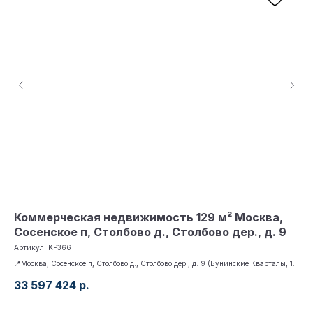
Коммерческая недвижимость 129 м² Москва,
Ко
Сосенское п, Столбово д., Столбово дер., д. 9
Ав
Артикул:
KP366
Арт
📍Москва, Сосенское п, Столбово д., Столбово дер., д. 9 (Бунинские Кварталы, 1
📍М
очередь, к. 1.1 - IV кв. 2024), 🚇 Бунинская аллея, 📐 129 м²
33 597 424
р.
28