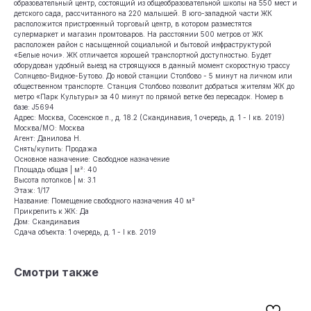
образовательный центр, состоящий из общеобразовательной школы на 550 мест и
детского сада, рассчитанного на 220 малышей. В юго-западной части ЖК
расположится пристроенный торговый центр, в котором разместятся
супермаркет и магазин промтоваров. На расстоянии 500 метров от ЖК
расположен район с насыщенной социальной и бытовой инфраструктурой
«Белые ночи». ЖК отличается хорошей транспортной доступностью. Будет
оборудован удобный выезд на строящуюся в данный момент скоростную трассу
Солнцево-Видное-Бутово. До новой станции Столбово - 5 минут на личном или
общественном транспорте. Cтанция Столбово позволит добраться жителям ЖК до
метро «Парк Культуры» за 40 минут по прямой ветке без пересадок. Номер в
базе: J5694
Адрес: Москва, Сосенское п., д. 18.2 (Скандинавия, 1 очередь, д. 1 - I кв. 2019)
Москва/МО: Москва
Агент: Данилова Н.
Снять/купить: Продажа
Основное назначение: Свободное назначение
Площадь общая | м²: 40
Высота потолков | м: 3.1
Этаж: 1/17
Название: Помещение свободного назначения 40 м²
Прикрепить к ЖК: Да
Дом: Скандинавия
Сдача объекта: 1 очередь, д. 1 - I кв. 2019
Смотри также