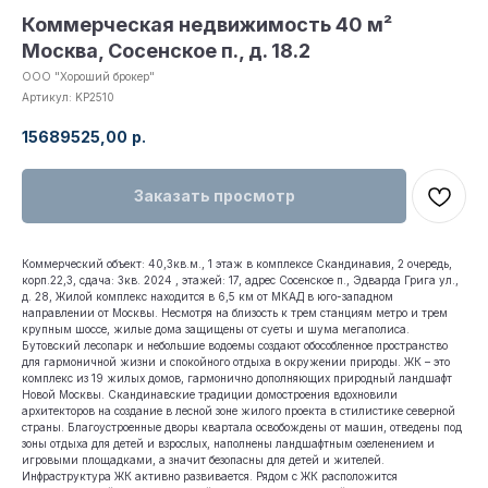
Коммерческая недвижимость 40 м²
Москва, Сосенское п., д. 18.2
ООО "Хороший брокер"
Артикул:
KP2510
15689525,00
р.
Заказать просмотр
Коммерческий объект: 40,3кв.м., 1 этаж в комплексе Скандинавия, 2 очередь,
корп.22,3, сдача: 3кв. 2024 , этажей: 17, адрес Сосенское п., Эдварда Грига ул.,
д. 28, Жилой комплекс находится в 6,5 км от МКАД в юго-западном
направлении от Москвы. Несмотря на близость к трем станциям метро и трем
крупным шоссе, жилые дома защищены от суеты и шума мегаполиса.
Бутовский лесопарк и небольшие водоемы создают обособленное пространство
для гармоничной жизни и спокойного отдыха в окружении природы. ЖК – это
комплекс из 19 жилых домов, гармонично дополняющих природный ландшафт
Новой Москвы. Скандинавские традиции домостроения вдохновили
архитекторов на создание в лесной зоне жилого проекта в стилистике северной
страны. Благоустроенные дворы квартала освобождены от машин, отведены под
зоны отдыха для детей и взрослых, наполнены ландшафтным озеленением и
игровыми площадками, а значит безопасны для детей и жителей.
Инфраструктура ЖК активно развивается. Рядом с ЖК расположится