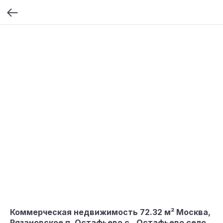
Коммерческая недвижимость 72.32 м² Москва,
Рязановское п, Остафьево с., Остафьево село