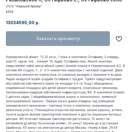
ООО "Хороший брокер"
KP29
13034595,00
р.
Заказать просмотр
Коммерческий объект: 72,32 кв.м., 1 этаж в комплексе Остафьево, 2 очередь,
корп.10, сдача: 1кв. , этажей: 14, адрес Остафьево село, Жилой комплекс
представляет собой масштабный проект эконом-класса в Новомосковском АО. В
составе ЖК студии, 1-, 2- и 3-комнатные квартиры с чистовой отделкой. Дома
комплекса монолитно-кирпичные, со сквозным выходом к парковке и во двор.
Рядом находится музей-усадьба Остафьево с прудом. Проект предусматривает
обустройство собственного парка на площади в 6 га. Будут оборудованы
современные площадки для детей разного возраста, спортивные тренажеры.
Запланировано создание собственной инфраструктуры ЖК. В комплексе откроют
5 детских садов, 3 общеобразовательные школы и поликлинику, наземный
многоуровневый паркинг. Первые этажи домов отведены под помещения
коммерческого назначения – торговые точки и компании, оказывающие
различные услуги. Планируется открытие магазинов, салона красоты, аптеки,
пункта выдачи заказов транспортной компании и других социально-бытовых
центров. ЖК отличает хорошая транспортная доступность: 10 минут на
автомобиле до метро «Бунинская аллея», 30 минут пешком до ж/д станции
Щербинка, 49 минут на электричке до центра Москвы. Номер в базе: J1549
Адрес: Москва, Рязановское п, Остафьево с., Остафьево село (Остафьево, 8