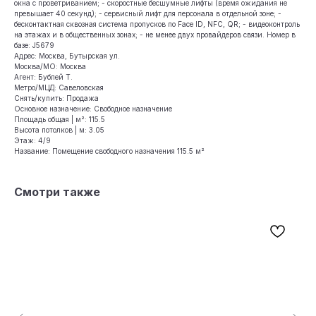
окна с проветриванием; - скоростные бесшумные лифты (время ожидания не
превышает 40 секунд); - сервисный лифт для персонала в отдельной зоне; -
бесконтактная сквозная система пропусков по Face ID, NFC, QR; - видеоконтроль
на этажах и в общественных зонах; - не менее двух провайдеров связи. Номер в
базе: J5679
Адрес: Москва, Бутырская ул.
Москва/МО: Москва
Агент: Бублей Т.
Метро/МЦД: Савеловская
Снять/купить: Продажа
Основное назначение: Свободное назначение
Площадь общая | м²: 115.5
Высота потолков | м: 3.05
Этаж: 4/9
Название: Помещение свободного назначения 115.5 м²
Смотри также