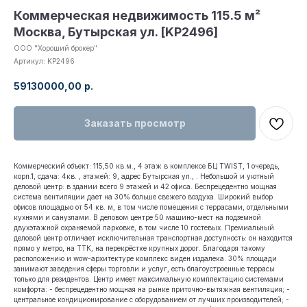
Коммерческая недвижимость 115.5 м²
Москва, Бутырская ул. [KP2496]
ООО "Хороший брокер"
Артикул:
KP2496
59130000,00
р.
Заказать просмотр
Коммерческий объект: 115,50 кв.м., 4 этаж в комплексе БЦ TWIST, 1 очередь,
корп.1, сдача: 4кв. , этажей: 9, адрес Бутырская ул., . Небольшой и уютный
деловой центр: в здании всего 9 этажей и 42 офиса. Беспрецедентно мощная
система вентиляции дает на 30% больше свежего воздуха. Широкий выбор
офисов площадью от 54 кв. м, в том числе помещения с террасами, отдельными
кухнями и санузлами. В деловом центре 50 машино-мест на подземной
двухэтажной охраняемой парковке, в том числе 10 гостевых. Премиальный
деловой центр отличает исключительная транспортная доступность: он находится
прямо у метро, на ТТК, на перекрёстке крупных дорог. Благодаря такому
расположению и wow-архитектуре комплекс виден издалека. 30% площади
занимают заведения сферы торговли и услуг, есть благоустроенные террасы
только для резидентов. Центр имеет максимальную комплектацию системами
комфорта: - беспрецедентно мощная на рынке приточно-вытяжная вентиляция; -
центральное кондиционирование с оборудованием от лучших производителей; -