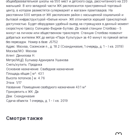
общеобразовательной школы на 550 мест и детского сада, рассчитанного на 220
малышей. В юго-западной части ЖК расположится пристроенный торговый
центр, в котором разместятся супермаркет и магазин промтоваров. На
расстоянии 500 метров от ЖК расположен район с насыщенной социальной и
бытовой инфраструктурой «Белые ночи». ЖК отличается хорошей транспортной
доступностью. Будет оборудован удобный выезд на строящуюся в данный момент
скоростную трассу Солнцево-Видное-Бутово. До новой станции Столбово - 5
минут на личном или общественном транспорте. Cтанция Столбово позволит
добраться жителям ЖК до метро «Парк Культуры» за 40 минут по прямой ветке
без пересадок. Номер в базе: J5752
Адрес: Москва, Сосенское п., д. 18.2 (Скандинавия, 1 очередь, д. 1 - I кв. 2019)
Москва/МО: Москва
Агент: Данилова Н.
Метро/МЦД: Бульвар Адмирала Ушакова
Снять/купить: Продажа
Основное назначение: Свободное назначение
Площадь общая | м²: 43.1
Высота потолков | м: 4.76
Этаж: 1/17
Название: Помещение свободного назначения 43.1 м²
Прикрепить к ЖК: Да
Дом: Скандинавия
Сдача объекта: 1 очередь, д. 1 - I кв. 2019
Смотри также