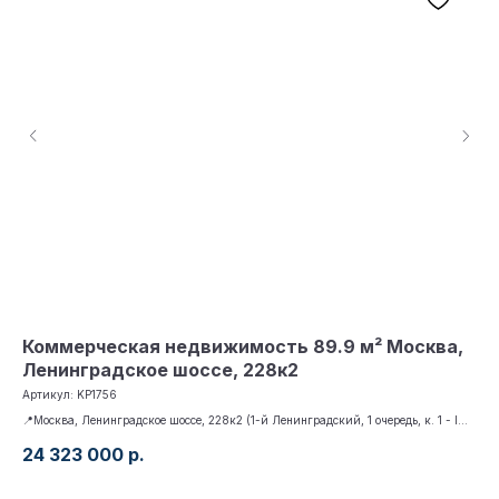
Коммерческая недвижимость 89.9 м² Москва,
Ко
Ленинградское шоссе, 228к2
ул
Артикул:
KP1756
Арт
📍Москва, Ленинградское шоссе, 228к2 (1-й Ленинградский, 1 очередь, к. 1 - I
📍Мо
кв. 2023), 🚇 Речной вокзал, 📐 89.9 м²
Пол
24 323 000
р.
37