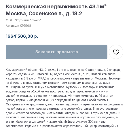
Коммерческая недвижимость 43.1 м²
Москва, Сосенское п., д. 18.2
ООО "Хороший брокер"
Артикул:
KP2568
16641506,00
р.
Заказать просмотр
Коммерческий объект: 43,10 кв.м., 1 этаж в комплексе Скандинавия, 2 очередь,
корп.25, сдача: 4кв. , этажей: 17, адрес Сосенское п., д. 25, Жилой комплекс
находится в 6,5 км от МКАД в юго-западном направлении от Москвы. Несмотря
на близость к трем станциям метро и трем крупным шоссе, жилые дома
защищены от суеты и шума мегаполиса. Бутовский лесопарк и небольшие
водоемы создают обособленное пространство для гармоничной жизни и
спокойного отдыха в окружении природы. ЖК – это комплекс из 19 жилых
домов, гармонично дополняющих природный ландшафт Новой Москвы.
Скандинавские традиции домостроения вдохновили архитекторов на создание в
лесной зоне жилого проекта в стилистике северной страны. Благоустроенные
дворы квартала освобождены от машин, отведены под зоны отдыха для детей и
взрослых, наполнены ландшафтным озеленением и игровыми площадками, а
значит безопасны для детей и жителей. Инфраструктура ЖК активно
развивается. Рядом с ЖК расположится образовательный центр, состоящий из