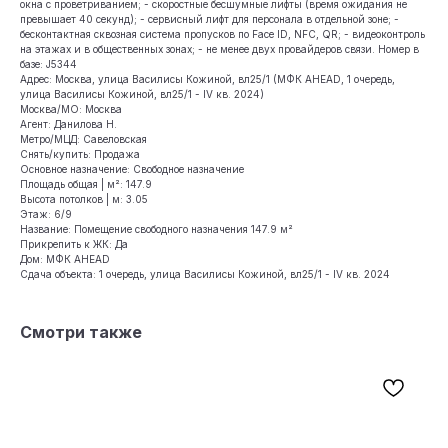
окна с проветриванием; - скоростные бесшумные лифты (время ожидания не
превышает 40 секунд); - сервисный лифт для персонала в отдельной зоне; -
бесконтактная сквозная система пропусков по Face ID, NFC, QR; - видеоконтроль
на этажах и в общественных зонах; - не менее двух провайдеров связи. Номер в
базе: J5344
Адрес: Москва, улица Василисы Кожиной, вл25/1 (МФК AHEAD, 1 очередь,
улица Василисы Кожиной, вл25/1 - IV кв. 2024)
Москва/МО: Москва
Агент: Данилова Н.
Метро/МЦД: Савеловская
Снять/купить: Продажа
Основное назначение: Свободное назначение
Площадь общая | м²: 147.9
Высота потолков | м: 3.05
Этаж: 6/9
Название: Помещение свободного назначения 147.9 м²
Прикрепить к ЖК: Да
Дом: МФК AHEAD
Сдача объекта: 1 очередь, улица Василисы Кожиной, вл25/1 - IV кв. 2024
Смотри также