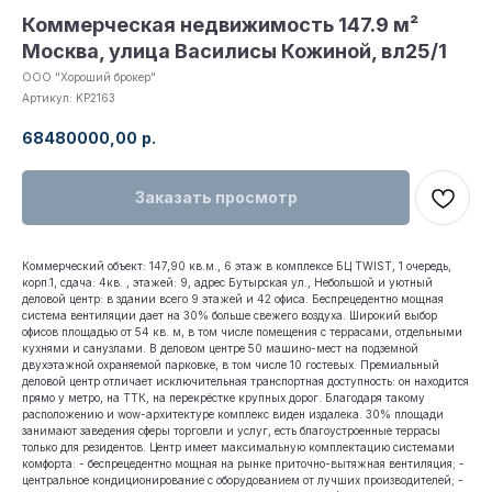
Коммерческая недвижимость 147.9 м²
Москва, улица Василисы Кожиной, вл25/1
ООО "Хороший брокер"
Артикул:
KP2163
68480000,00
р.
Заказать просмотр
Коммерческий объект: 147,90 кв.м., 6 этаж в комплексе БЦ TWIST, 1 очередь,
корп.1, сдача: 4кв. , этажей: 9, адрес Бутырская ул., Небольшой и уютный
деловой центр: в здании всего 9 этажей и 42 офиса. Беспрецедентно мощная
система вентиляции дает на 30% больше свежего воздуха. Широкий выбор
офисов площадью от 54 кв. м, в том числе помещения с террасами, отдельными
кухнями и санузлами. В деловом центре 50 машино-мест на подземной
двухэтажной охраняемой парковке, в том числе 10 гостевых. Премиальный
деловой центр отличает исключительная транспортная доступность: он находится
прямо у метро, на ТТК, на перекрёстке крупных дорог. Благодаря такому
расположению и wow-архитектуре комплекс виден издалека. 30% площади
занимают заведения сферы торговли и услуг, есть благоустроенные террасы
только для резидентов. Центр имеет максимальную комплектацию системами
комфорта: - беспрецедентно мощная на рынке приточно-вытяжная вентиляция; -
центральное кондиционирование с оборудованием от лучших производителей; -