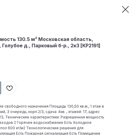
ость 130.5 м² Московская область,
Голубое д., Парковый б-р., 2к3 [KP2191]
 свободного назначения Площадь 130,50 кв.м., 1 этаж в
 3 очередь, корп.2/3, сдача: 4кв. , этажей: 17, адрес
 2/3, Технические характеристики: Разрешенная мощность
о входов 2 Горячее водоснабжение Есть Холодное
 пол 600 кг/м2 Технологические решения для
ализация Есть Пожарная сигнализация Есть Помещение