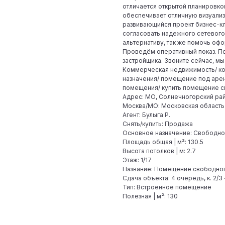
отличается открытой планировко
обеспечивает отличную визуали
развивающийся проект бизнес-кл
согласовать надежного сетевого
альтернативу, так же помочь оф
Проведём оперативный показ. По
застройщика. Звоните сейчас, м
Коммерческая недвижимость/ к
назначения/ помещение под аре
помещения/ купить помещение с
Адрес: МО, Солнечногорский райо
Москва/МО: Московская область
Агент: Булыга Р.
Снять/купить: Продажа
Основное назначение: Свободно
Площадь общая | м²: 130.5
Высота потолков | м: 2.7
Этаж: 1/17
Название: Помещение свободного
Сдача объекта: 4 очередь, к. 2/3 -
Тип: Встроенное помещение
Полезная | м²: 130