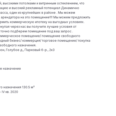
й, высокими потолками и витринным остеклением, что
зацию и высокий рекламный потенциал Динамично
асса, один из крупнейших в районе . Мы можем
 арендатора на это помещение!!!! Мы можем предложить
ормить коммерческую ипотеку на выгодных условиях.
купая через нас вы получите лучшие условия от
ы точно подберем помещение под ваш запрос .
оммерческое помещение/ помещение свободного
ндный бизнес/ коммерция/ торговое помещение/ покупка
вободного назначения.
н, Голубое д., Парковый б-р., 2к3
е назначение
 назначения 130.5 м²
 IV кв. 2020