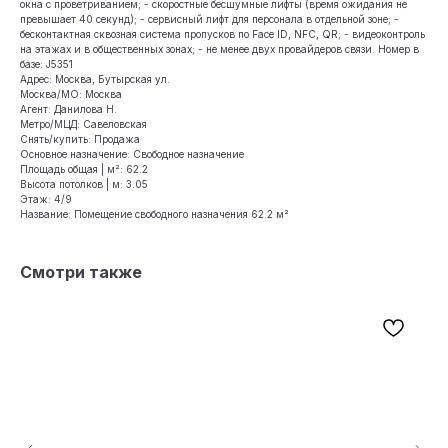
окна с проветриванием; - скоростные бесшумные лифты (время ожидания не
превышает 40 секунд); - сервисный лифт для персонала в отдельной зоне; -
бесконтактная сквозная система пропусков по Face ID, NFC, QR; - видеоконтроль
на этажах и в общественных зонах; - не менее двух провайдеров связи. Номер в
базе: J5351
Адрес: Москва, Бутырская ул.
Москва/МО: Москва
Агент: Данилова Н.
Метро/МЦД: Савеловская
Снять/купить: Продажа
Основное назначение: Свободное назначение
Площадь общая | м²: 62.2
Высота потолков | м: 3.05
Этаж: 4/9
Название: Помещение свободного назначения 62.2 м²
Смотри также