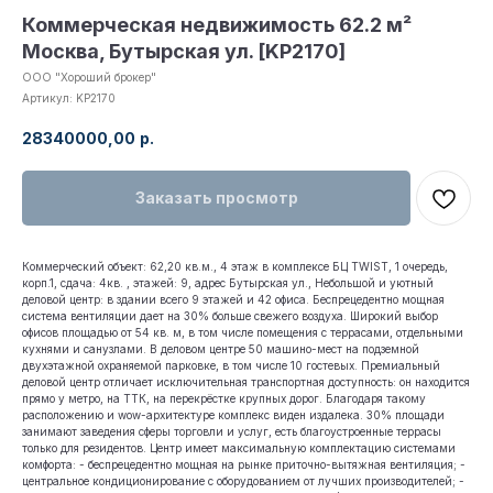
Коммерческая недвижимость 62.2 м²
Москва, Бутырская ул. [KP2170]
ООО "Хороший брокер"
Артикул:
KP2170
28340000,00
р.
Заказать просмотр
Коммерческий объект: 62,20 кв.м., 4 этаж в комплексе БЦ TWIST, 1 очередь,
корп.1, сдача: 4кв. , этажей: 9, адрес Бутырская ул., Небольшой и уютный
деловой центр: в здании всего 9 этажей и 42 офиса. Беспрецедентно мощная
система вентиляции дает на 30% больше свежего воздуха. Широкий выбор
офисов площадью от 54 кв. м, в том числе помещения с террасами, отдельными
кухнями и санузлами. В деловом центре 50 машино-мест на подземной
двухэтажной охраняемой парковке, в том числе 10 гостевых. Премиальный
деловой центр отличает исключительная транспортная доступность: он находится
прямо у метро, на ТТК, на перекрёстке крупных дорог. Благодаря такому
расположению и wow-архитектуре комплекс виден издалека. 30% площади
занимают заведения сферы торговли и услуг, есть благоустроенные террасы
только для резидентов. Центр имеет максимальную комплектацию системами
комфорта: - беспрецедентно мощная на рынке приточно-вытяжная вентиляция; -
центральное кондиционирование с оборудованием от лучших производителей; -