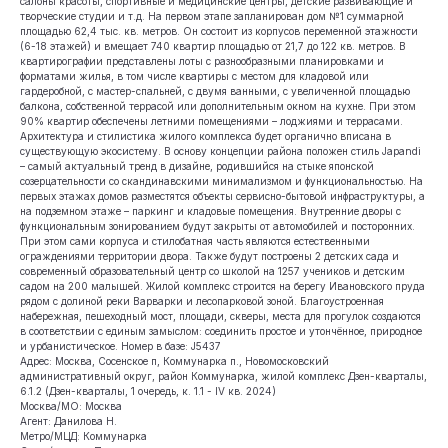
салоны красоты, спортивные и медицинские центры, детские развивающие и
творческие студии и т.д. На первом этапе запланирован дом №1 суммарной
площадью 62,4 тыс. кв. метров. Он состоит из корпусов переменной этажности
(6-18 этажей) и вмещает 740 квартир площадью от 21,7 до 122 кв. метров. В
квартирографии представлены лоты с разнообразными планировками и
форматами жилья, в том числе квартиры с местом для кладовой или
гардеробной, с мастер-спальней, с двумя ванными, с увеличенной площадью
балкона, собственной террасой или дополнительным окном на кухне. При этом
90% квартир обеспечены летними помещениями – лоджиями и террасами.
Архитектура и стилистика жилого комплекса будет органично вписана в
существующую экосистему. В основу концепции района положен стиль Japandi
– самый актуальный тренд в дизайне, родившийся на стыке японской
созерцательности со скандинавскими минимализмом и функциональностью. На
первых этажах домов разместятся объекты сервисно-бытовой инфраструктуры, а
на подземном этаже – паркинг и кладовые помещения. Внутренние дворы с
функциональным зонированием будут закрыты от автомобилей и посторонних.
При этом сами корпуса и стилобатная часть являются естественными
ограждениями территории двора. Также будут построены 2 детских сада и
современный образовательный центр со школой на 1257 учеников и детским
садом на 200 малышей. Жилой комплекс строится на берегу Ивановского пруда
рядом с долиной реки Варварки и лесопарковой зоной. Благоустроенная
набережная, пешеходный мост, площади, скверы, места для прогулок создаются
в соответствии с единым замыслом: соединить простое и утончённое, природное
и урбанистическое. Номер в базе: J5437
Адрес: Москва, Сосенское п, Коммунарка п., Новомосковский
административный округ, район Коммунарка, жилой комплекс Дзен-кварталы,
6.1.2 (Дзен-кварталы, 1 очередь, к. 1.1 - IV кв. 2024)
Москва/МО: Москва
Агент: Данилова Н.
Метро/МЦД: Коммунарка