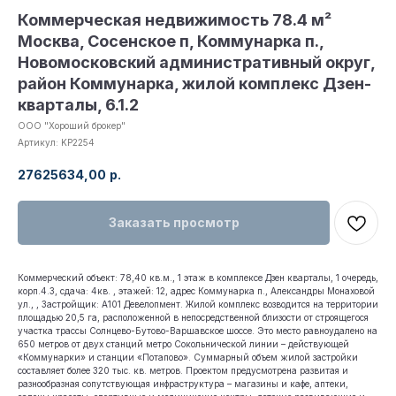
Коммерческая недвижимость 78.4 м²
Москва, Сосенское п, Коммунарка п.,
Новомосковский административный округ,
район Коммунарка, жилой комплекс Дзен-
кварталы, 6.1.2
ООО "Хороший брокер"
Артикул:
KP2254
27625634,00
р.
Заказать просмотр
Коммерческий объект: 78,40 кв.м., 1 этаж в комплексе Дзен кварталы, 1 очередь,
корп.4.3, сдача: 4кв. , этажей: 12, адрес Коммунарка п., Александры Монаховой
ул., , Застройщик: А101 Девелопмент. Жилой комплекс возводится на территории
площадью 20,5 га, расположенной в непосредственной близости от строящегося
участка трассы Солнцево-Бутово-Варшавское шоссе. Это место равноудалено на
650 метров от двух станций метро Сокольнической линии – действующей
«Коммунарки» и станции «Потапово». Суммарный объем жилой застройки
составляет более 320 тыс. кв. метров. Проектом предусмотрена развитая и
разнообразная сопутствующая инфраструктура – магазины и кафе, аптеки,