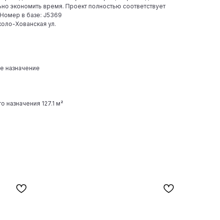
ьно экономить время. Проект полностью соответствует
 Номер в базе: J5369
коло-Хованская ул.
е назначение
 назначения 127.1 м²