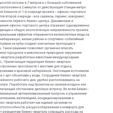
ысотой потолка 4,7 метров и с большой собственной
расположен в 2 минутах от действующей станции метро
й близости от 1-й очереди проекта – офисно-торгового
ов второй очереди – все сервисы, паркинг, коворкинг,
ожности первого бизнес-центра. Динамичные и
шения офисно-торгового центра отражают одновременно
денции и общую экологическую направленность проекта.
зеркальным эффектом открываются великолепные виды на
 набережную, жилые районы и спортивно-событийный
бъёмов на кубы создает элегантные пропорции и
ы. Такое решение позволяют органично вписать
зное городское и живописное природное окружение.
с-квартала разработана известным международным
KL. Прилегающая территория бизнес-квартала
устроенных пространств с местами для отдыха,
рожками и красивой набережной. Настоящим источником
а с арт-объектами у воды. Сотрудники бизнес-квартала
яжённого рабочего дня, удобно расположившись на
еатре. Поработать над проектом на свежем воздухе или
лагающей обстановке деловую встречу. Во всём Бизнес-
лизованный автоматизированный контроль и управление
оплением, вентиляцией, кондиционированием и
ес-квартала работает как единый организм по
отоспособности, ресурсосбережения и комфорта для
ет резидентам бизнес-квартала сокращать расходы на