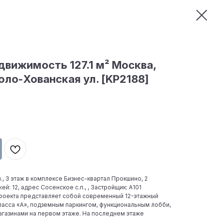
вижимость 127.1 м² Москва,
оло-Хованская ул. [KP2188]
., 3 этаж в комплексе Бизнес-квартал Прокшино, 2
жей: 12, адрес Сосенское c.п., , Застройщик: А101
роекта представляет собой современный 12-этажный
ласса «А», подземным паркингом, функциональным лобби,
газинами на первом этаже. На последнем этаже