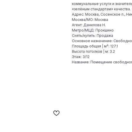
коммунальные услуги и значител
«зелёным стандартам» качества.
Адрес: Москва, Сосенское п., Ни
Москва/МО: Москва
Агент: Данилова Н.
Метро/МЦД: Прокшино
Снять/купить: Продажа
Основное назначение: Свободно
Площадь общая | м²: 127.1
Высота потолков | м: 3.2
Этаж: 3/12
Название: Помещение свободного