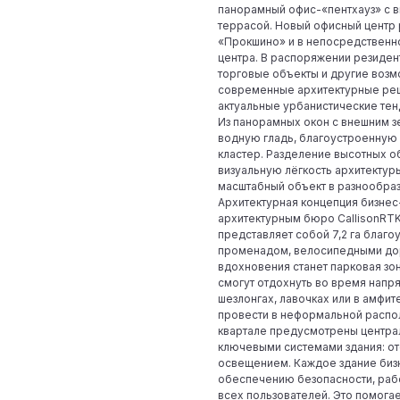
панорамный офис-«пентхауз» с в
террасой. Новый офисный центр 
«Прокшино» и в непосредственно
центра. В распоряжении резидент
торговые объекты и другие возм
современные архитектурные ре
актуальные урбанистические тен
Из панорамных окон с внешним 
водную гладь, благоустроенную
кластер. Разделение высотных о
визуальную лёгкость архитектур
масштабный объект в разнообра
Архитектурная концепция бизне
архитектурным бюро CallisonRT
представляет собой 7,2 га благо
променадом, велосипедными до
вдохновения станет парковая зон
смогут отдохнуть во время напр
шезлонгах, лавочках или в амфит
провести в неформальной распо
квартале предусмотрены центра
ключевыми системами здания: от
освещением. Каждое здание бизн
обеспечению безопасности, раб
всех пользователей. Это помога