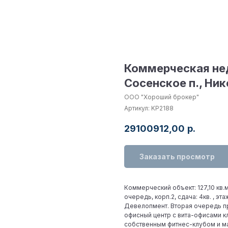
Коммерческая нед
Сосенское п., Ник
ООО "Хороший брокер"
Артикул:
KP2188
29100912,00
р.
Заказать просмотр
Коммерческий объект: 127,10 кв.м
очередь, корп.2, сдача: 4кв. , эта
Девелопмент. Вторая очередь п
офисный центр с вита-офисами к
собственным фитнес-клубом и ма