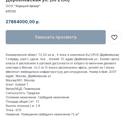
ООО "Хороший брокер"
KP2136
27864000,00
р.
Заказать просмотр
Коммерческий объект: 72,00 кв.м., 4 этаж в комплексе БЦ OPUS Дербеневская,
1 очередь, корп.1, сдача: 4кв. , этажей: 13, адрес Дербеневская ул., Бизнес-центр
класса А расположен в шаговой доступности от второго по величине делового
кластера в Москве. Со 2 по 13 этажи расположены офисы, ритейл на 1 этаже
обеспечит необходимую инфраструктуру для сотрудников. Номер в базе: J5317
Адрес: Москва, Дербеневская ул.
Москва/МО: Москва
Агент: Бублей Т.
Метро/МЦД: Павелецкая
Снять/купить: Продажа
Основное назначение: Свободное назначение
Площадь общая | м²: 72
Высота потолков | м: 3.8
Этаж: 4/13
Название: Помещение свободного назначения 72 м²