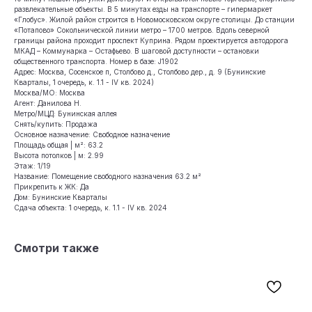
развлекательные объекты. В 5 минутах езды на транспорте – гипермаркет
«Глобус». Жилой район строится в Новомосковском округе столицы. До станции
«Потапово» Сокольнической линии метро – 1700 метров. Вдоль северной
границы района проходит проспект Куприна. Рядом проектируется автодорога
МКАД – Коммунарка – Остафьево. В шаговой доступности – остановки
общественного транспорта. Номер в базе: J1902
Адрес: Москва, Сосенское п, Столбово д., Столбово дер., д. 9 (Бунинские
Кварталы, 1 очередь, к. 1.1 - IV кв. 2024)
Москва/МО: Москва
Агент: Данилова Н.
Метро/МЦД: Бунинская аллея
Снять/купить: Продажа
Основное назначение: Свободное назначение
Площадь общая | м²: 63.2
Высота потолков | м: 2.99
Этаж: 1/19
Название: Помещение свободного назначения 63.2 м²
Прикрепить к ЖК: Да
Дом: Бунинские Кварталы
Сдача объекта: 1 очередь, к. 1.1 - IV кв. 2024
Смотри также