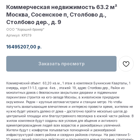
Коммерческая недвижимость 63.2 м²
Москва, Сосенское п, Столбово д.,
Столбово дер., д. 9
ООО "Хороший брокер"
Артикул:
KP379
16495207,00
р.
Заказать просмотр
Коммерческий объект: 63,20 кв.м., 1 этаж в комплексе Бунинские Кварталы, 1
очередь, корп.1.1-1.3, сдача: 4кв. , этажей: 19, адрес Столбово дер., Район из
монолитных домов с безопасными закрытыми дворами и подземными
паркингами строится на юго-западе Москвы, в живописном природном
окружении. Рядом – крупные автомагистрали и станции метро. Но чтобы
получить захватывающие впечатления и интересно провести время, жителям не
нужно будет уезжать далеко от дома – достаточно пройти несколько шагов до
центральной площади или благоустроенного лесопарка в южной части района. В
жилом комплексе будут созданы все условия для общения и активного
времяпрепровождения людей всех возрастов и разнообразных увлечений.
Жители будут с комфортом пользоваться полноценной и разнообразной
инфраструктурой своего района и соседних районов столицы. На расстоянии 5-
10 минут пешей прогулки действуют и открываются новые торговые, спортивно-