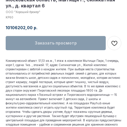
ул., д. квартал 6
ООО "Хороший брокер"
KP60
10106202,00
р.
Заказать просмотр
Коммерческий объект: 51,13 кв.м., 1 этаж в комплексе Мытищи Парк, 1 очередь,
корп.1, сдача: 1кв. , этажей: 17, адрес Силикатная ул., Жилой комплекс
спроектирован с заботой о каждом жителе. При выборе места строительства
отталкивались от потребностей реальных людей: семей с детьми, для которых
важна близость школ, детских садов и поликлиник; молодёжи, которая активно
строит карьеру; людей постарше, которые ценят тишину, чистый воздух,
доступность магазинов и других социальных объектов. В то же время комплекс с
двух сторон окружает Пироговский лесопарк площадью 1800 га. До
национального парка «Лосиный остров» и Пироговского водохранилища — 15
минут на автомобиле. Проект включает 3 детских сада, 2 школы и
физкультурно-оздоровительный комплекс. А на площадках Playhub юные
жители комплекса смогут играть круглый год. Территория комплекса будет
огорожена. Чтобы сделать дворы уютнее, будут посажены крупные деревья,
кустарники и другие растения. Также будет обустроен пешеходный бульвар с
центральной площадью для проведения мероприятий. В корпусах предусмотрены
кладовые помещения - удобное и современное решения для хранения сезонного