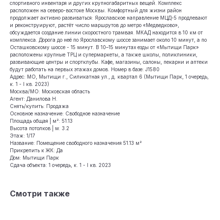
спортивного инвентаря и других крупногабаритных вещей. Комплекс
расположен на северо-востоке Москвы. Комфортный для жизни район
продолжает активно развиваться: Ярославское направление МЦД-5 продлевают
и реконструируют, растёт число маршрутов до метро «Медведково»,
обсуждается создание линии скоростного трамвая. МКАД находится в 10 км от
комплекса. Дорога до неё по Ярославскому шоссе занимает около 10 минут, а по
Осташковскому шоссе - 15 минут. В 10–15 минутах езды от «Мытищи Парк»
расположены крупные ТРЦ и супермаркеты, а также школы, поликлиники,
развивающие центры и спортклубы. Кафе, магазины, салоны, пекарни и аптеки
будут работать на первых этажах домов. Номер в базе: J1580
Адрес: МО, Мытищи г., Силикатная ул., д. квартал 6 (Мытищи Парк, 1 очередь,
к. 1 - I кв. 2023)
Москва/МО: Московская область
Агент: Данилова Н.
Снять/купить: Продажа
Основное назначение: Свободное назначение
Площадь общая | м²: 51.13
Высота потолков | м: 3.2
Этаж: 1/17
Название: Помещение свободного назначения 51.13 м²
Прикрепить к ЖК: Да
Дом: Мытищи Парк
Сдача объекта: 1 очередь, к. 1 - I кв. 2023
Смотри также