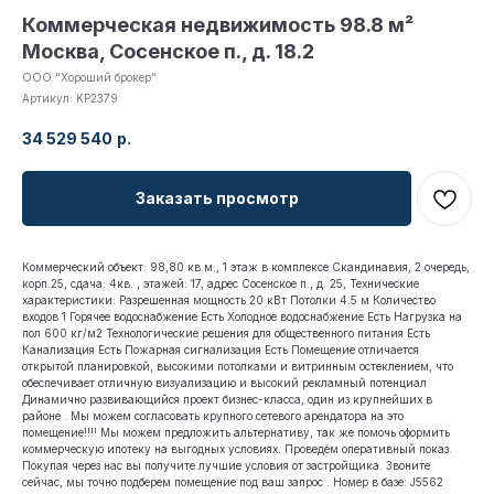
Коммерческая недвижимость 98.8 м²
Москва, Сосенское п., д. 18.2
ООО "Хороший брокер"
Артикул:
KP2379
34 529 540
р.
Заказать просмотр
Коммерческий объект: 98,80 кв.м., 1 этаж в комплексе Скандинавия, 2 очередь,
корп.25, сдача: 4кв. , этажей: 17, адрес Сосенское п., д. 25, Технические
характеристики: Разрешенная мощность 20 кВт Потолки 4.5 м Количество
входов 1 Горячее водоснабжение Есть Холодное водоснабжение Есть Нагрузка на
пол 600 кг/м2 Технологические решения для общественного питания Есть
Канализация Есть Пожарная сигнализация Есть Помещение отличается
открытой планировкой, высокими потолками и витринным остеклением, что
обеспечивает отличную визуализацию и высокий рекламный потенциал
Динамично развивающийся проект бизнес-класса, один из крупнейших в
районе . Мы можем согласовать крупного сетевого арендатора на это
помещение!!!! Мы можем предложить альтернативу, так же помочь оформить
коммерческую ипотеку на выгодных условиях. Проведём оперативный показ.
Покупая через нас вы получите лучшие условия от застройщика. Звоните
сейчас, мы точно подберем помещение под ваш запрос . Номер в базе: J5562