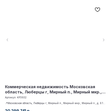
Коммерческая недвижимость Московская
Ко
область, Люберцы г, Мирный п., Мирный мкр.,
по
Мирный п., д. 6.1
Кр
Артикул:
KP3932
Арт
5к
📍Московская область, Люберцы г, Мирный п., Мирный мкр., Мирный п., д. 6.1
📍М
(Томилино парк, Корпус 4.2), 🚇 Котельники, 📐 94.6 м²
м²
20 299 741
р.
22