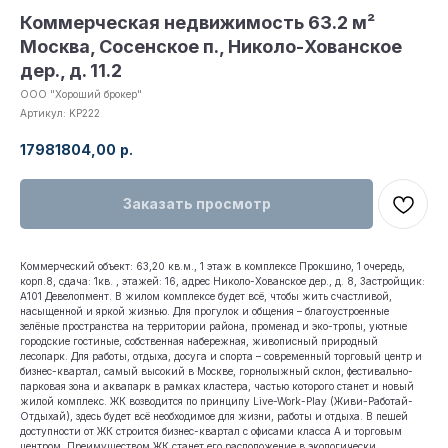
Коммерческая недвижимость 63.2 м²
Москва, Сосенское п., Николо-Хованское
дер., д. 11.2
ООО "Хороший брокер"
Артикул:
KP222
17981804,00
р.
Заказать просмотр
Коммерческий объект: 63,20 кв.м., 1 этаж в комплексе Прокшино, 1 очередь,
корп.8, сдача: 1кв. , этажей: 16, адрес Николо-Хованское дер., д. 8, Застройщик:
А101 Девелопмент. В жилом комплексе будет всё, чтобы жить счастливой,
насыщенной и яркой жизнью. Для прогулок и общения – благоустроенные
зелёные пространства на территории района, променад и эко-тропы, уютные
городские гостиные, собственная набережная, живописный природный
лесопарк. Для работы, отдыха, досуга и спорта – современный торговый центр и
бизнес-квартал, самый высокий в Москве, горнолыжный склон, фестивально-
парковая зона и аквапарк в рамках кластера, частью которого станет и новый
жилой комплекс. ЖК возводится по принципу Live-Work-Play (Живи-Работай-
Отдыхай), здесь будет всё необходимое для жизни, работы и отдыха. В пешей
доступности от ЖК строится бизнес-квартал с офисами класса А и торговым
центром. Преимуществом ЖК станет его расположение в экологически