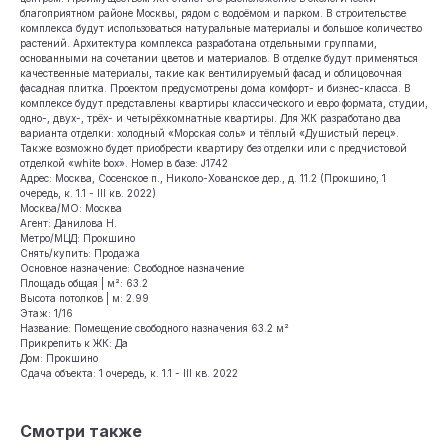
благоприятном районе Москвы, рядом с водоёмом и парком. В строительстве
комплекса будут использоваться натуральные материалы и большое количество
растений. Архитектура комплекса разработана отдельными группами,
основанными на сочетании цветов и материалов. В отделке будут применяться
качественные материалы, такие как вентилируемый фасад и облицовочная
фасадная плитка. Проектом предусмотрены дома комфорт- и бизнес-класса. В
комплексе будут представлены квартиры классического и евро формата, студии,
одно-, двух-, трёх- и четырёхкомнатные квартиры. Для ЖК разработано два
варианта отделки: холодный «Морская соль» и тёплый «Душистый перец».
Также возможно будет приобрести квартиру без отделки или с предчистовой
отделкой «white box». Номер в базе: J1742
Адрес: Москва, Сосенское п., Николо-Хованское дер., д. 11.2 (Прокшино, 1
очередь, к. 1.1 - III кв. 2022)
Москва/МО: Москва
Агент: Данилова Н.
Метро/МЦД: Прокшино
Снять/купить: Продажа
Основное назначение: Свободное назначение
Площадь общая | м²: 63.2
Высота потолков | м: 2.99
Этаж: 1/16
Название: Помещение свободного назначения 63.2 м²
Прикрепить к ЖК: Да
Дом: Прокшино
Сдача объекта: 1 очередь, к. 1.1 - III кв. 2022
Смотри также