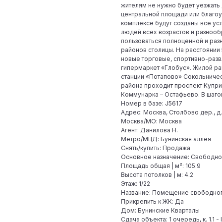
жителям не нужно будет уезжать 
центральной площади или благоу
комплексе будут созданы все у
людей всех возрастов и разнооб
пользоваться полноценной и раз
районов столицы. На расстоянии
новые торговые, спортивно-развл
гипермаркет «Глобус». Жилой ра
станции «Потапово» Сокольничес
района проходит проспект Купри
Коммунарка – Остафьево. В шаго
Номер в базе: J5617
Адрес: Москва, Столбово дер., д. 9
Москва/МО: Москва
Агент: Данилова Н.
Метро/МЦД: Бунинская аллея
Снять/купить: Продажа
Основное назначение: Свободно
Площадь общая | м²: 105.9
Высота потолков | м: 4.2
Этаж: 1/22
Название: Помещение свободного
Прикрепить к ЖК: Да
Дом: Бунинские Кварталы
Сдача объекта: 1 очередь, к. 1.1 - 