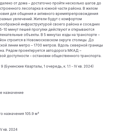
далеко от дома – достаточно пройти несколько шагов до
строенного лесопарка в южной части района. В жилом
словия для общения и активного времяпрепровождения
разных увлечений. Жители будут с комфортом
нообразной инфраструктурой своего района и соседних
 5-10 минут пешей прогулки действуют и открываются
екательные объекты. В 5 минутах езды на транспорте –
йон строится в Новомосковском округе столицы. До
кой линии метро – 1700 метров. Вдоль северной границы
на. Рядом проектируется автодорога МКАД –
вой доступности – остановки общественного транспорта.
 (Бунинские Кварталы, 1 очередь, к. 1.1 - IV кв. 2024)
е назначение
 назначения 105.9 м²
IV кв. 2024