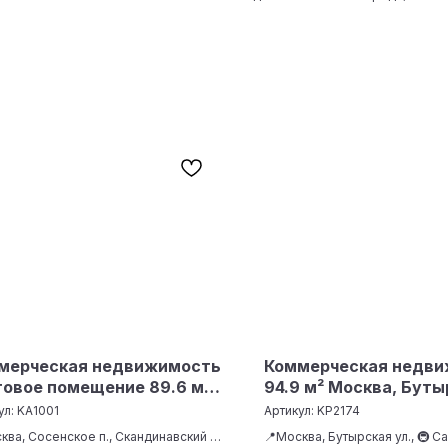
мерческая недвижимость
Коммерческая недв
говое помещение 89.6 м²
94.9 м² Москва, Буты
ва, Сосенское п.,
[KP2174]
ул:
KA1001
Артикул:
KP2174
динавский б-р. [KA1001]
ква, Сосенское п., Скандинавский б-
📍Москва, Бутырская ул., 🚇 С