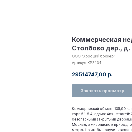
Коммерческая не
Столбово дер., д.
ООО "Хороший брокер"
Артикул:
KP2434
29514747,00
р.
Заказать просмотр
Коммерческий объект: 105,90 кв.м
корп.5.1-5.4, сдача: 4кв. , этаже
безопасными закрытыми дворами
Москвы, в живописном природном
метро. Но чтобы получить захва