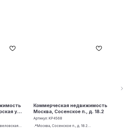
ижимость
Коммерческая недвижимость
Ком
рская ул.
Москва, Сосенское п., д. 18.2
91.
Ком
Артикул:
KP4568
Арти
Нов
авеловская,
📍Москва, Сосенское п., д. 18.2
📍Мо