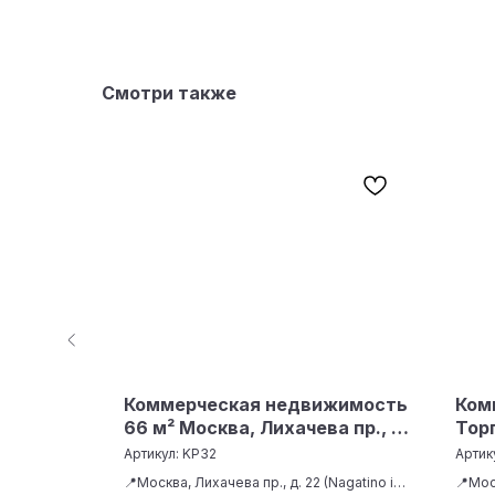
Смотри также
жимость
Коммерческая недвижимость
Ком
26.5 м²
66 м² Москва, Лихачева пр., д.
Тор
22
Моск
Артикул:
KP32
Артик
Скан
📍Москва, Лихачева пр., д. 22 (Nagatino i-
📍Мос