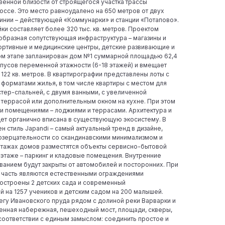
венной близости от строящегося участка трассы
ссе. Это место равноудалено на 650 метров от двух
инии – действующей «Коммунарки» и станции «Потапово».
и составляет более 320 тыс. кв. метров. Проектом
образная сопутствующая инфраструктура – магазины и
портивные и медицинские центры, детские развивающие и
рвом этапе запланирован дом №1 суммарной площадью 62,4
корпусов переменной этажности (6-18 этажей) и вмещает
 122 кв. метров. В квартирографии представлены лоты с
форматами жилья, в том числе квартиры с местом для
стер-спальней, с двумя ванными, с увеличенной
террасой или дополнительным окном на кухне. При этом
и помещениями – лоджиями и террасами. Архитектура и
дет органично вписана в существующую экосистему. В
 стиль Japandi – самый актуальный тренд в дизайне,
озерцательности со скандинавскими минимализмом и
этажах домов разместятся объекты сервисно-бытовой
 этаже – паркинг и кладовые помещения. Внутренние
анием будут закрыты от автомобилей и посторонних. При
я часть являются естественными ограждениями
построены 2 детских сада и современный
й на 1257 учеников и детским садом на 200 малышей.
егу Ивановского пруда рядом с долиной реки Варварки и
енная набережная, пешеходный мост, площади, скверы,
 соответствии с единым замыслом: соединить простое и