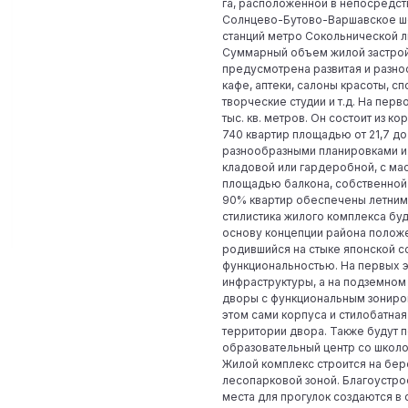
га, расположенной в непосредст
Солнцево-Бутово-Варшавское шо
станций метро Сокольнической л
Суммарный объем жилой застройк
предусмотрена развитая и разно
кафе, аптеки, салоны красоты, с
творческие студии и т.д. На пе
тыс. кв. метров. Он состоит из 
740 квартир площадью от 21,7 до
разнообразными планировками и 
кладовой или гардеробной, с ма
площадью балкона, собственной 
90% квартир обеспечены летним
стилистика жилого комплекса бу
основу концепции района положен
родившийся на стыке японской с
функциональностью. На первых 
инфраструктуры, а на подземном
дворы с функциональным зониров
этом сами корпуса и стилобатна
территории двора. Также будут 
образовательный центр со школо
Жилой комплекс строится на бер
лесопарковой зоной. Благоустро
места для прогулок создаются в